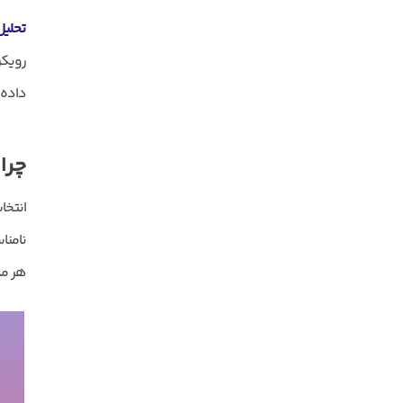
تحلیل
رویکر
داده 
چرا
انتخا
نامنا
هر مدی