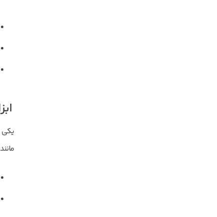
ابز
یکی ا
مانند