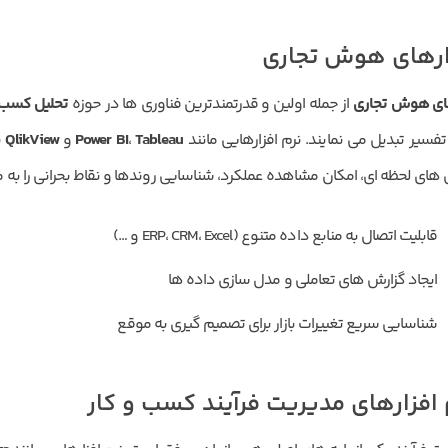
ارهای هوش تجاری
های هوش تجاری
از جمله اولین و قدرتمندترین فناوری ها در حوزه
تحلیل کسب 
تفسیر تبدیل می نمایند. نرم افزارهایی مانند
Tableau
،
Power BI
و
QlikView
ب
 های لحظه ای، امکان مشاهده عملکرد، شناسایی روندها و نقاط بحرانی را به م
قابلیت اتصال به منابع داده متنوع (ERP، CRM، Excel و …)
ایجاد گزارش های تعاملی و مدل سازی داده ها
شناسایی سریع تغییرات بازار برای تصمیم گیری به موقع
 افزارهای مدیریت فرآیند کسب و کار
کد ارسال شده را وارد کنید
ویرایش شماره موبایل